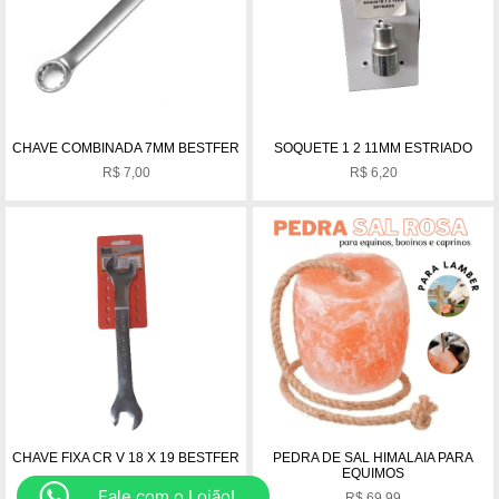
CHAVE COMBINADA 7MM BESTFER
SOQUETE 1 2 11MM ESTRIADO
R$
7,00
R$
6,20
CHAVE FIXA CR V 18 X 19 BESTFER
PEDRA DE SAL HIMALAIA PARA
EQUIMOS
R$
15,00
Fale com o Lojão!
R$
69,99