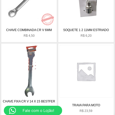
CHAVE COMBINADA CR V 6MM
SOQUETE 1 2 11MM ESTRIADO
R$
4,50
R$
6,20
CHAVE FIXA CR V 14 X 15 BESTFER
TRAVA PARA MOTO
R$
11,00
Fale com o Lojão!
R$
23,59