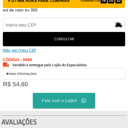
:
:
ÓTIMA HORA PARA COMPRAR
14
20
31
TERMINA EM
ext de rotor trx 350
CONSULTAR
Não sei meu CEP
CÓDIGO - 0694
Vendido e entregue pelo Lojão do Especialista.
mais informações
R$
54,60
Fale com o Lojão!
AVALIAÇÕES