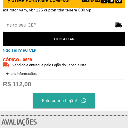
:
:
ÓTIMA HORA PARA COMPRAR
17
19
06
TERMINA EM
ext rotor yam, ybr 125 cripton tdm tenere 600 vip
CONSULTAR
Não sei meu CEP
CÓDIGO - 0699
Vendido e entregue pelo Lojão do Especialista.
mais informações
R$
112,00
Fale com o Lojão!
AVALIAÇÕES