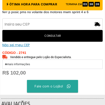
:
:
ÓTIMA HORA PARA COMPRAR
03
38
26
TERMINA EM
ferr p posic pms no volante dos motores mwm sprint 4 e 6
CONSULTAR
Não sei meu CEP
CÓDIGO - 2741
Vendido e entregue pelo Lojão do Especialista.
mais informações
R$
102,00
Fale com o Lojão!
AVALIAÇÕES