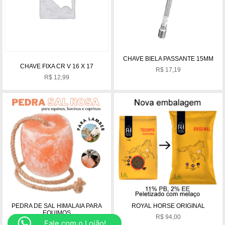
CHAVE BIELA PASSANTE 15MM
CHAVE FIXA CR V 16 X 17
R$
17,19
R$
12,99
PEDRA DE SAL HIMALAIA PARA
ROYAL HORSE ORIGINAL
EQUIMOS
R$
94,00
Fale com o Lojão!
R$
69,99