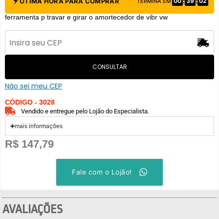
:
:
ÓTIMA HORA PARA COMPRAR
00
39
02
TERMINA EM
ferramenta p travar e girar o amortecedor de vibr vw
CONSULTAR
Não sei meu CEP
CÓDIGO - 3028
Vendido e entregue pelo Lojão do Especialista.
mais informações
R$
147,79
Fale com o Lojão!
AVALIAÇÕES