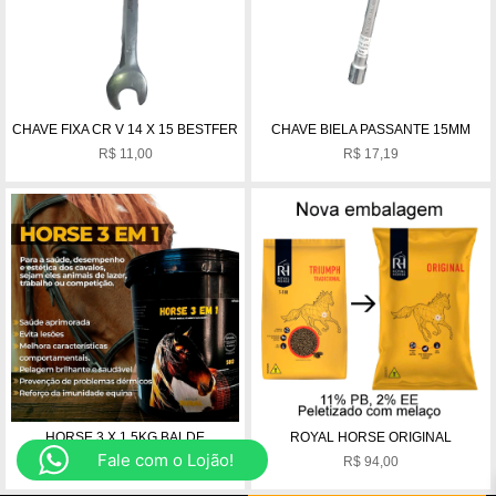
CHAVE FIXA CR V 14 X 15 BESTFER
CHAVE BIELA PASSANTE 15MM
R$
11,00
R$
17,19
HORSE 3 X 1 5KG BALDE
ROYAL HORSE ORIGINAL
Fale com o Lojão!
R$
399,99
R$
94,00