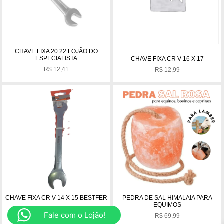
CHAVE FIXA 20 22 LOJÃO DO
ESPECIALISTA
CHAVE FIXA CR V 16 X 17
R$
12,41
R$
12,99
CHAVE FIXA CR V 14 X 15 BESTFER
PEDRA DE SAL HIMALAIA PARA
EQUIMOS
R$
11,00
Fale com o Lojão!
R$
69,99