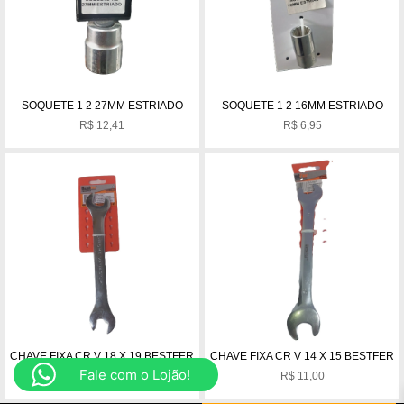
SOQUETE 1 2 27MM ESTRIADO
SOQUETE 1 2 16MM ESTRIADO
R$
12,41
R$
6,95
CHAVE FIXA CR V 18 X 19 BESTFER
CHAVE FIXA CR V 14 X 15 BESTFER
Fale com o Lojão!
R$
15,00
R$
11,00