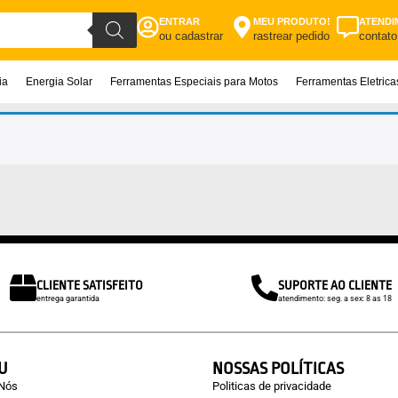
ENTRAR
MEU PRODUTO!
ATENDI
ou cadastrar
rastrear pedido
contato
ia
Energia Solar
Ferramentas Especiais para Motos
Ferramentas Eletric
CLIENTE SATISFEITO
SUPORTE AO CLIENTE
entrega garantida
atendimento: seg. a sex: 8 as 18
U
NOSSAS POLÍTICAS
 Nós
Politicas de privacidade