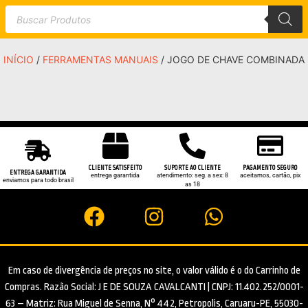
INÍCIO
/
FERRAMENTAS MANUAIS
/ JOGO DE CHAVE COMBINADA
CLIENTE SATISFEITO
SUPORTE AO CLIENTE
PAGAMENTO SEGURO
ENTREGA GARANTIDA
entrega garantida
atendimento: seg. a sex: 8
aceitamos, cartão, pix
enviamos para todo brasil
as 18
Em caso de divergência de preços no site, o valor válido é o do Carrinho de
Compras. Razão Social: J E DE SOUZA CAVALCANTI | CNPJ: 11.402.252/0001-
63 – Matriz: Rua Miguel de Senna, N° 442, Petropolis, Caruaru-PE, 55030-