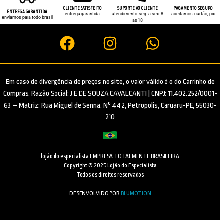
CLIENTE SATISFEITO
SUPORTE AO CLIENTE
PAGAMENTO SEGURO
ENTREGA GARANTIDA
entrega garantida
atendimento: seg. a sex: 8
aceitamos, cartão, pix
enviamos para todo brasil
as 18
Em caso de divergência de preços no site, o valor válido é o do Carrinho de
Compras. Razão Social: J E DE SOUZA CAVALCANTI | CNPJ: 11.402.252/0001-
63 – Matriz: Rua Miguel de Senna, N° 442, Petropolis, Caruaru-PE, 55030-
210
lojão do especialista EMPRESA TOTALMENTE BRASILEIRA
Copyright © 2025 Lojão do Especialista
Todos os direitos reservados
DESENVOLVIDO POR
BLUMOTION