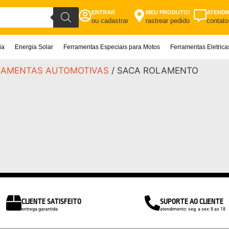
ENTRAR
MEU PRODUTO!
ATENDI
ou cadastrar
rastrear pedido
contato
ia
Energia Solar
Ferramentas Especiais para Motos
Ferramentas Eletric
RAMENTAS AUTOMOTIVAS
/ SACA ROLAMENTO
CLIENTE SATISFEITO
SUPORTE AO CLIENTE
entrega garantida
atendimento: seg. a sex: 8 as 18