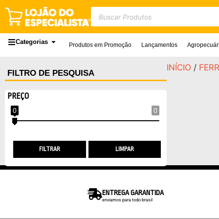
Categorias
Produtos em Promoção
Lançamentos
Agropecuár
INÍCIO
/
FER
FILTRO DE PESQUISA
PREÇO
0
0
FILTRAR
LIMPAR
ENTREGA GARANTIDA
enviamos para todo brasil