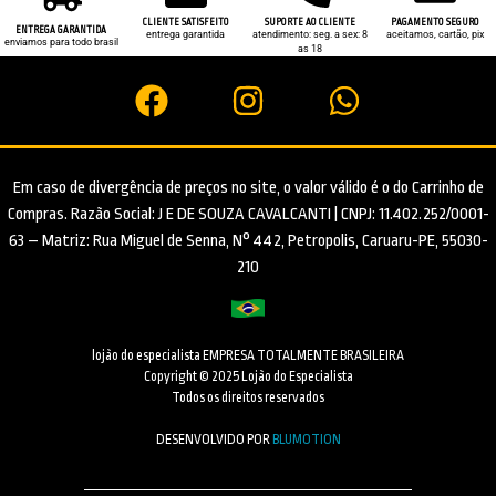
CLIENTE SATISFEITO
SUPORTE AO CLIENTE
PAGAMENTO SEGURO
ENTREGA GARANTIDA
entrega garantida
atendimento: seg. a sex: 8
aceitamos, cartão, pix
enviamos para todo brasil
as 18
Em caso de divergência de preços no site, o valor válido é o do Carrinho de
Compras. Razão Social: J E DE SOUZA CAVALCANTI | CNPJ: 11.402.252/0001-
63 – Matriz: Rua Miguel de Senna, N° 442, Petropolis, Caruaru-PE, 55030-
210
lojão do especialista EMPRESA TOTALMENTE BRASILEIRA
Copyright © 2025 Lojão do Especialista
Todos os direitos reservados
DESENVOLVIDO POR
BLUMOTION