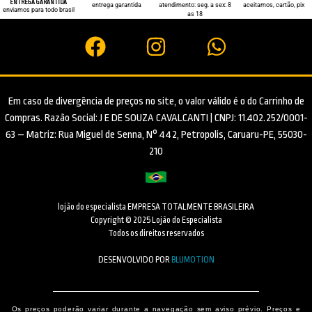
ENTREGA GARANTIDA
entrega garantida
atendimento: seg. a sex: 8
aceitamos, cartão, pix
enviamos para todo brasil
as 18
Em caso de divergência de preços no site, o valor válido é o do Carrinho de
Compras. Razão Social: J E DE SOUZA CAVALCANTI | CNPJ: 11.402.252/0001-
63 – Matriz: Rua Miguel de Senna, N° 442, Petropolis, Caruaru-PE, 55030-
210
lojão do especialista EMPRESA TOTALMENTE BRASILEIRA
Copyright © 2025 Lojão do Especialista
Todos os direitos reservados
DESENVOLVIDO POR
BLUMOTION
Os preços poderão variar durante a navegação sem aviso prévio. Preços e