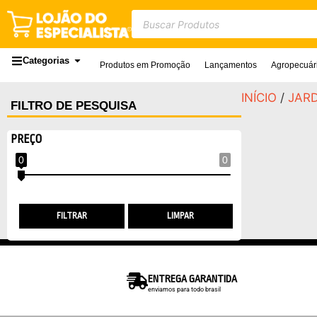
Categorias
Produtos em Promoção
Lançamentos
Agropecuár
INÍCIO
/
JAR
FILTRO DE PESQUISA
PREÇO
0
0
FILTRAR
LIMPAR
ENTREGA GARANTIDA
enviamos para todo brasil