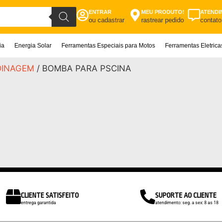
ENTRAR
MEU PRODUTO!
ATENDI
ou cadastrar
rastrear pedido
contato
ia
Energia Solar
Ferramentas Especiais para Motos
Ferramentas Eletric
DINAGEM
/ BOMBA PARA PSCINA
CLIENTE SATISFEITO
SUPORTE AO CLIENTE
entrega garantida
atendimento: seg. a sex: 8 as 18