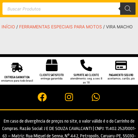
INÍCIO
/
FERRAMENTAS ESPECIAIS PARA MOTOS
/ VIRA MACHO
CLIENTE SATISFEITO
SUPORTE AO CLIENTE
PAGAMENTO SEGURO
ENTREGA GARANTIDA
entrega garantida
atendimento: seg. a sex: 8
aceitamos, cartão, pix
enviamos para todo brasil
as 18
Em caso de divergência de preços no site, o valor válido é o do Carrinho de
Compras. Razão Social: J E DE SOUZA CAVALCANTI | CNPJ: 11.402.252/0001-
63 – Matriz: Rua Miguel de Senna, N° 442, Petropolis, Caruaru-PE, 55030-