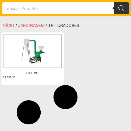
INÍCIO
/
JARDINAGEM
/ TRITURADORES
CICLONE
R$
799,90