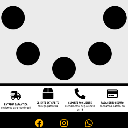
CLIENTE SATISFEITO
SUPORTE AO CLIENTE
PAGAMENTO SEGURO
ENTREGA GARANTIDA
entrega garantida
atendimento: seg. a sex: 8
aceitamos, cartão, pix
enviamos para todo brasil
as 18