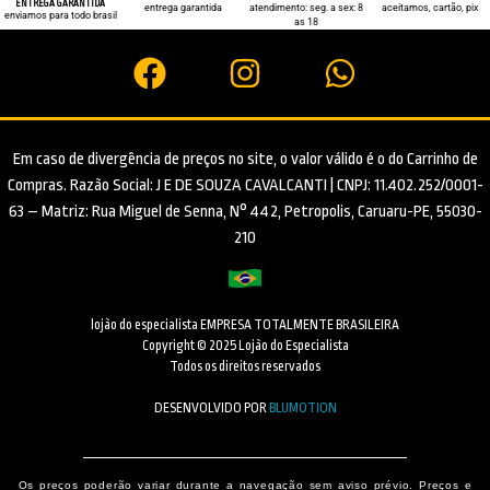
ENTREGA GARANTIDA
entrega garantida
atendimento: seg. a sex: 8
aceitamos, cartão, pix
enviamos para todo brasil
as 18
Em caso de divergência de preços no site, o valor válido é o do Carrinho de
Compras. Razão Social: J E DE SOUZA CAVALCANTI | CNPJ: 11.402.252/0001-
63 – Matriz: Rua Miguel de Senna, N° 442, Petropolis, Caruaru-PE, 55030-
210
lojão do especialista EMPRESA TOTALMENTE BRASILEIRA
Copyright © 2025 Lojão do Especialista
Todos os direitos reservados
DESENVOLVIDO POR
BLUMOTION
Os preços poderão variar durante a navegação sem aviso prévio. Preços e