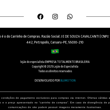
ido é o do Carrinho de Compras. Razão Social: J E DE SOUZA CAVALCANTI | CNPJ
442, Petropolis, Caruaru-PE, 55030-210
lojão do especialista EMPRESA TOTALMENTE BRASILEIRA
Copyright © 2025 Lojão do Especialista
Todos os direitos reservados
DESENVOLVIDO POR
BLUMOTION
condições de pagamento exclusivos para compras via internet. Ofertas válidas 
o e o preço apresentado no “carrinho de compras”. Em caso de divergência de pr
comunicações do site podem possuir imagens meramente ilustrativas.