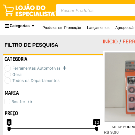
Categorias
Produtos em Promoção
Lançamentos
Agropecuár
INÍCIO
/
FER
FILTRO DE PESQUISA
CATEGORIA
Ferramentas Automotivas
Geral
Todos os Departamentos
MARCA
Bestfer
(1)
PREÇO
9
10
KIT DE BORR
R$
9,90