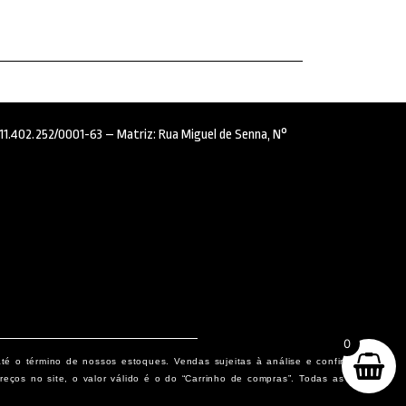
: 11.402.252/0001-63 – Matriz: Rua Miguel de Senna, N°
0
até o término de nossos estoques. Vendas sujeitas à análise e confirmação
eços no site, o valor válido é o do “Carrinho de compras”. Todas as