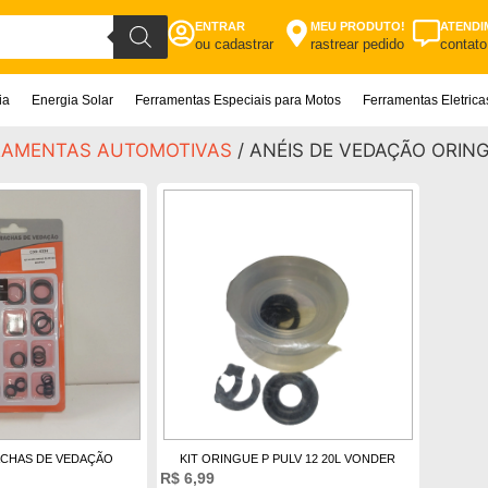
ENTRAR
MEU PRODUTO!
ATENDI
ou cadastrar
rastrear pedido
contato
ia
Energia Solar
Ferramentas Especiais para Motos
Ferramentas Eletric
RAMENTAS AUTOMOTIVAS
/ ANÉIS DE VEDAÇÃO ORIN
ACHAS DE VEDAÇÃO
KIT ORINGUE P PULV 12 20L VONDER
R$
6,99