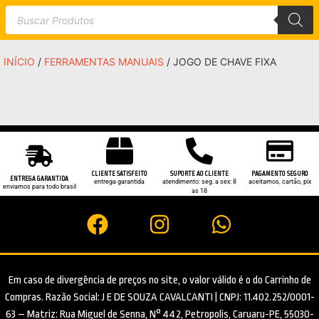
INÍCIO
/
FERRAMENTAS MANUAIS
/ JOGO DE CHAVE FIXA
CLIENTE SATISFEITO
SUPORTE AO CLIENTE
PAGAMENTO SEGURO
ENTREGA GARANTIDA
entrega garantida
atendimento: seg. a sex: 8
aceitamos, cartão, pix
enviamos para todo brasil
as 18
Em caso de divergência de preços no site, o valor válido é o do Carrinho de
Compras. Razão Social: J E DE SOUZA CAVALCANTI | CNPJ: 11.402.252/0001-
63 – Matriz: Rua Miguel de Senna, N° 442, Petropolis, Caruaru-PE, 55030-