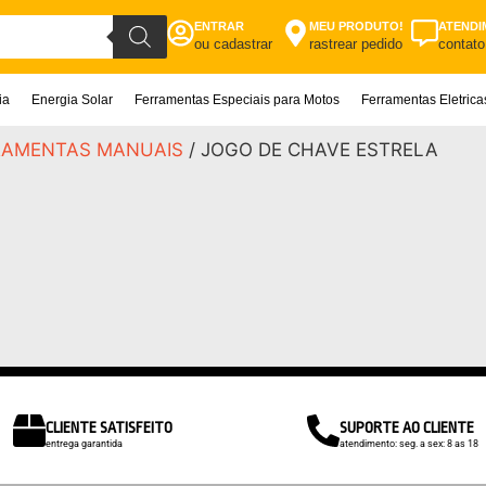
ENTRAR
MEU PRODUTO!
ATENDI
ou cadastrar
rastrear pedido
contato
ia
Energia Solar
Ferramentas Especiais para Motos
Ferramentas Eletric
RAMENTAS MANUAIS
/ JOGO DE CHAVE ESTRELA
CLIENTE SATISFEITO
SUPORTE AO CLIENTE
entrega garantida
atendimento: seg. a sex: 8 as 18