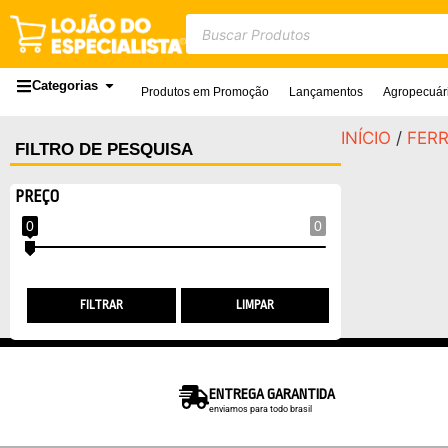
Categorias
Produtos em Promoção
Lançamentos
Agropecuár
INÍCIO
/
FER
FILTRO DE PESQUISA
PREÇO
0
0
FILTRAR
LIMPAR
ENTREGA GARANTIDA
enviamos para todo brasil