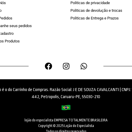
 Nós
Politicas de privacidade
o
Politicas de devolução e trocas
Pedidos
Politicas de Entrega e Prazos
anhe seus pedidos
 cadastro
os Produtos
ido é o do Carrinho de Compras. Razão Social: J E DE SOUZA CAVALCANTI | CNPJ
442, Petropolis, Caruaru-PE, 55030-210
lojão do especialista EMPRESA TOTALMENTE BRASILEIRA
Copyright © 2025 Lojão do Especialista
Todos os direitos reservados