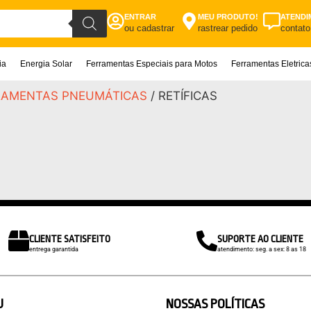
ENTRAR
MEU PRODUTO!
ATENDI
ou cadastrar
rastrear pedido
contato
ia
Energia Solar
Ferramentas Especiais para Motos
Ferramentas Eletric
RAMENTAS PNEUMÁTICAS
/ RETÍFICAS
CLIENTE SATISFEITO
SUPORTE AO CLIENTE
entrega garantida
atendimento: seg. a sex: 8 as 18
U
NOSSAS POLÍTICAS