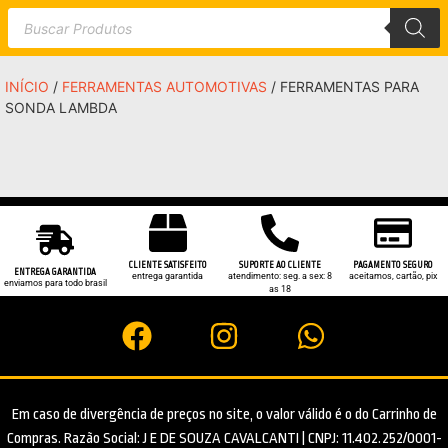
INÍCIO
/
FERRAMENTAS AUTOMOTIVAS
/ FERRAMENTAS PARA
SONDA LAMBDA
CLIENTE SATISFEITO
SUPORTE AO CLIENTE
PAGAMENTO SEGURO
ENTREGA GARANTIDA
entrega garantida
atendimento: seg. a sex: 8
aceitamos, cartão, pix
enviamos para todo brasil
as 18
Em caso de divergência de preços no site, o valor válido é o do Carrinho de
Compras. Razão Social: J E DE SOUZA CAVALCANTI | CNPJ: 11.402.252/0001-