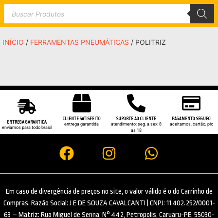
INÍCIO
/
FERRAMENTAS PNEUMÁTICAS
/ POLITRIZ
CLIENTE SATISFEITO
SUPORTE AO CLIENTE
PAGAMENTO SEGURO
ENTREGA GARANTIDA
entrega garantida
atendimento: seg. a sex: 8
aceitamos, cartão, pix
enviamos para todo brasil
as 18
Em caso de divergência de preços no site, o valor válido é o do Carrinho de
Compras. Razão Social: J E DE SOUZA CAVALCANTI | CNPJ: 11.402.252/0001-
63 – Matriz: Rua Miguel de Senna, N° 442, Petropolis, Caruaru-PE, 55030-