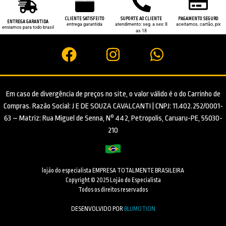
CLIENTE SATISFEITO
SUPORTE AO CLIENTE
PAGAMENTO SEGURO
ENTREGA GARANTIDA
entrega garantida
atendimento: seg. a sex: 8
aceitamos, cartão, pix
enviamos para todo brasil
as 18
Em caso de divergência de preços no site, o valor válido é o do Carrinho de
Compras. Razão Social: J E DE SOUZA CAVALCANTI | CNPJ: 11.402.252/0001-
63 – Matriz: Rua Miguel de Senna, N° 442, Petropolis, Caruaru-PE, 55030-
210
lojão do especialista EMPRESA TOTALMENTE BRASILEIRA
Copyright © 2025 Lojão do Especialista
Todos os direitos reservados
DESENVOLVIDO POR
BLUMOTION