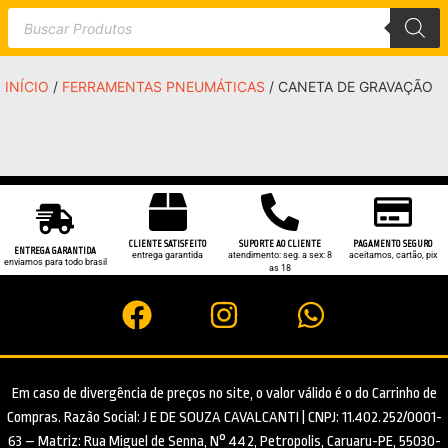
INÍCIO
/
FERRAMENTAS PNEUMÁTICAS
/ CANETA DE GRAVAÇÃO
CLIENTE SATISFEITO
SUPORTE AO CLIENTE
PAGAMENTO SEGURO
ENTREGA GARANTIDA
entrega garantida
atendimento: seg. a sex: 8
aceitamos, cartão, pix
enviamos para todo brasil
as 18
Em caso de divergência de preços no site, o valor válido é o do Carrinho de
Compras. Razão Social: J E DE SOUZA CAVALCANTI | CNPJ: 11.402.252/0001-
63 – Matriz: Rua Miguel de Senna, N° 442, Petropolis, Caruaru-PE, 55030-