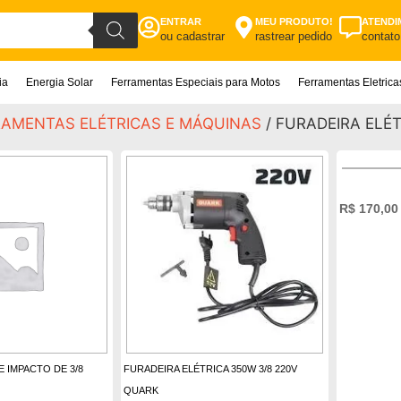
ENTRAR
MEU PRODUTO!
ATENDI
ou cadastrar
rastrear pedido
contato
ia
Energia Solar
Ferramentas Especiais para Motos
Ferramentas Eletric
RAMENTAS ELÉTRICAS E MÁQUINAS
/ FURADEIRA ELÉ
R$
170,00
 IMPACTO DE 3/8
FURADEIRA ELÉTRICA 350W 3/8 220V
QUARK