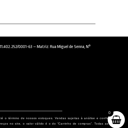
: 11.402.252/0001-63 – Matriz: Rua Miguel de Senna, N°
0
até o término de nossos estoques. Vendas sujeitas à análise e confirmação
eços no site, o valor válido é o do “Carrinho de compras”. Todas as