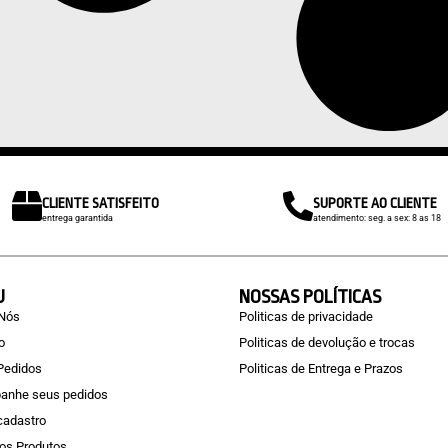
CLIENTE SATISFEITO
SUPORTE AO CLIENTE
entrega garantida
atendimento: seg. a sex: 8 as 18
U
NOSSAS POLÍTICAS
 Nós
Politicas de privacidade
o
Politicas de devolução e trocas
Pedidos
Politicas de Entrega e Prazos
anhe seus pedidos
 cadastro
os Produtos