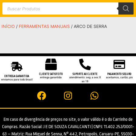
INÍCIO
/
FERRAMENTAS MANUAIS
/ ARCO DE SERRA
CLIENTE SATISFEITO
SUPORTE AO CLIENTE
PAGAMENTO SEGURO
ENTREGA GARANTIDA
entrega garantida
atendimento: seg. a sex: 8
aceitamos, cartão, pix
enviamos para todo brasil
as 18
Em caso de divergência de preços no site, o valor válido é o do Carrinho de
Compras. Razão Social: J E DE SOUZA CAVALCANTI | CNPJ: 11.402.252/0001-
63 – Matriz: Rua Miguel de Senna, N° 442, Petropolis, Caruaru-PE, 55030-