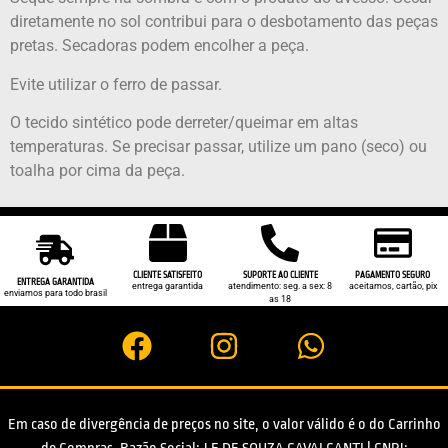
diretamente no sol contribui para o desbotamento das peças
pretas. Secadoras podem encolher a peça.
Evite utilizar o ferro de passar.
O tecido sintético pode derreter/queimar em altas
temperaturas. Se precisar passar, utilize um pano (seco) ou
toalha por cima da peça.
CLIENTE SATISFEITO
SUPORTE AO CLIENTE
PAGAMENTO SEGURO
ENTREGA GARANTIDA
entrega garantida
atendimento: seg. a sex: 8
aceitamos, cartão, pix
enviamos para todo brasil
as 18
Em caso de divergência de preços no site, o valor válido é o do Carrinho