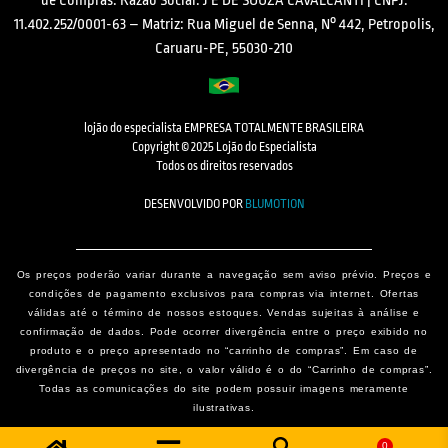
de Compras. Razão Social: J E DE SOUZA CAVALCANTI | CNPJ:
11.402.252/0001-63 – Matriz: Rua Miguel de Senna, N° 442, Petropolis,
Caruaru-PE, 55030-210
lojão do especialista EMPRESA TOTALMENTE BRASILEIRA
Copyright © 2025 Lojão do Especialista
Todos os direitos reservados
DESENVOLVIDO POR
BLUMOTION
Os preços poderão variar durante a navegação sem aviso prévio. Preços e
condições de pagamento exclusivos para compras via internet. Ofertas
válidas até o término de nossos estoques. Vendas sujeitas à análise e
confirmação de dados. Pode ocorrer divergência entre o preço exibido no
produto e o preço apresentado no “carrinho de compras”. Em caso de
divergência de preços no site, o valor válido é o do “Carrinho de compras”.
Todas as comunicações do site podem possuir imagens meramente
ilustrativas.
0