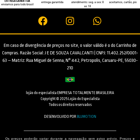
ENTREGA GARANTIDA
entrega garantida
atendimento: seg. a sex: 8
aceitamos, cartão, pix
enviamos para todo brasil
as 18
Em caso de divergência de preços no site, o valor válido é o do Carrinho de
Compras. Razão Social: J E DE SOUZA CAVALCANTI | CNPJ: 11.402.252/0001-
63 – Matriz: Rua Miguel de Senna, N° 442, Petropolis, Caruaru-PE, 55030-
210
lojão do especialista EMPRESA TOTALMENTE BRASILEIRA
Copyright © 2025 Lojão do Especialista
Todos os direitos reservados
DESENVOLVIDO POR
BLUMOTION
Os preços poderão variar durante a navegação sem aviso prévio. Preços e