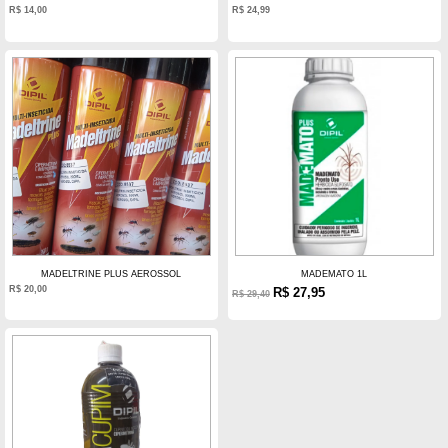
R$
14,00
R$
24,99
MADELTRINE PLUS AEROSSOL
MADEMATO 1L
R$
20,00
R$
27,95
R$
29,40