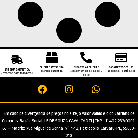
CLIENTE SATISFEITO
SUPORTE AO CLIENTE
PAGAMENTO SEGURO
ENTREGA GARANTIDA
entrega garantida
atendimento: seg. a sex: 8
aceitamos, cartão, pix
enviamos para todo brasil
as 18
Em caso de divergência de preços no site, o valor válido é o do Carrinho de
Compras. Razão Social: J E DE SOUZA CAVALCANTI | CNPJ: 11.402.252/0001-
63 – Matriz: Rua Miguel de Senna, N° 442, Petropolis, Caruaru-PE, 55030-
210