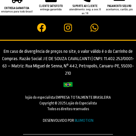
CLIENTE SATISFEITO
SUPORTE AO CLIENTE
PAGAMENTO SEGURO
ENTREGA GARANTIDA
entrega garantida
atendimento: seg. a sex: 8
aceitamos, cartão, pix
enviamos para todo brasil
as 18
Em caso de divergência de preços no site, o valor válido é o do Carrinho de
Compras. Razão Social: J E DE SOUZA CAVALCANTI | CNPJ: 11.402.252/0001-
63 – Matriz: Rua Miguel de Senna, N° 442, Petropolis, Caruaru-PE, 55030-
210
lojão do especialista EMPRESA TOTALMENTE BRASILEIRA
Copyright © 2025 Lojão do Especialista
Todos os direitos reservados
DESENVOLVIDO POR
BLUMOTION