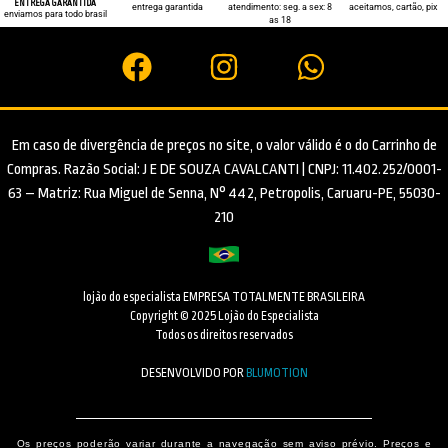
ENTREGA GARANTIDA
entrega garantida
atendimento: seg. a sex: 8
aceitamos, cartão, pix
enviamos para todo brasil
as 18
Em caso de divergência de preços no site, o valor válido é o do Carrinho de
Compras. Razão Social: J E DE SOUZA CAVALCANTI | CNPJ: 11.402.252/0001-
63 – Matriz: Rua Miguel de Senna, N° 442, Petropolis, Caruaru-PE, 55030-
210
lojão do especialista EMPRESA TOTALMENTE BRASILEIRA
Copyright © 2025 Lojão do Especialista
Todos os direitos reservados
DESENVOLVIDO POR
BLUMOTION
Os preços poderão variar durante a navegação sem aviso prévio. Preços e