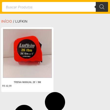
INÍCIO
/ LUFKIN
TRENA MANUAL 26′ / 8M
R$
42,99