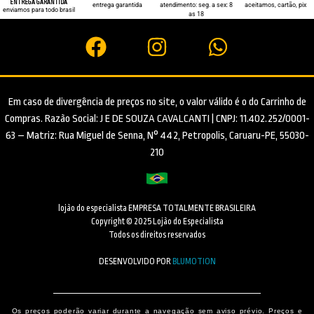
ENTREGA GARANTIDA
entrega garantida
atendimento: seg. a sex: 8
aceitamos, cartão, pix
enviamos para todo brasil
as 18
Em caso de divergência de preços no site, o valor válido é o do Carrinho de
Compras. Razão Social: J E DE SOUZA CAVALCANTI | CNPJ: 11.402.252/0001-
63 – Matriz: Rua Miguel de Senna, N° 442, Petropolis, Caruaru-PE, 55030-
210
lojão do especialista EMPRESA TOTALMENTE BRASILEIRA
Copyright © 2025 Lojão do Especialista
Todos os direitos reservados
DESENVOLVIDO POR
BLUMOTION
Os preços poderão variar durante a navegação sem aviso prévio. Preços e