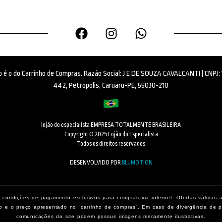
ido é o do Carrinho de Compras. Razão Social: J E DE SOUZA CAVALCANTI | CNPJ
442, Petropolis, Caruaru-PE, 55030-210
lojão do especialista EMPRESA TOTALMENTE BRASILEIRA
Copyright © 2025 Lojão do Especialista
Todos os direitos reservados
DESENVOLVIDO POR
BLUMOTION
condições de pagamento exclusivos para compras via internet. Ofertas válidas 
o e o preço apresentado no “carrinho de compras”. Em caso de divergência de pr
comunicações do site podem possuir imagens meramente ilustrativas.