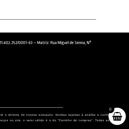
: 11.402.252/0001-63 – Matriz: Rua Miguel de Senna, N°
0
até o término de nossos estoques. Vendas sujeitas à análise e confirmação
eços no site, o valor válido é o do “Carrinho de compras”. Todas as