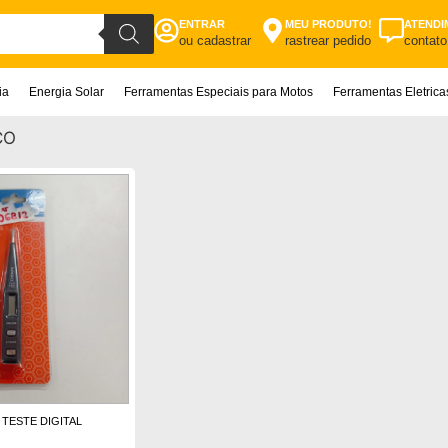
ENTRAR
MEU PRODUTO!
ATENDI
ou cadastrar
rastrear pedido
contato
ia
Energia Solar
Ferramentas Especiais para Motos
Ferramentas Eletric
CO
 TESTE DIGITAL