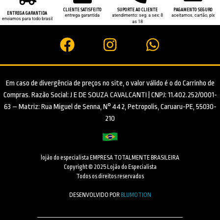
CLIENTE SATISFEITO
SUPORTE AO CLIENTE
PAGAMENTO SEGURO
ENTREGA GARANTIDA
entrega garantida
atendimento: seg. a sex: 8
aceitamos, cartão, pix
enviamos para todo brasil
as 18
Em caso de divergência de preços no site, o valor válido é o do Carrinho de
Compras. Razão Social: J E DE SOUZA CAVALCANTI | CNPJ: 11.402.252/0001-
63 – Matriz: Rua Miguel de Senna, N° 442, Petropolis, Caruaru-PE, 55030-
210
lojão do especialista EMPRESA TOTALMENTE BRASILEIRA
Copyright © 2025 Lojão do Especialista
Todos os direitos reservados
DESENVOLVIDO POR
BLUMOTION