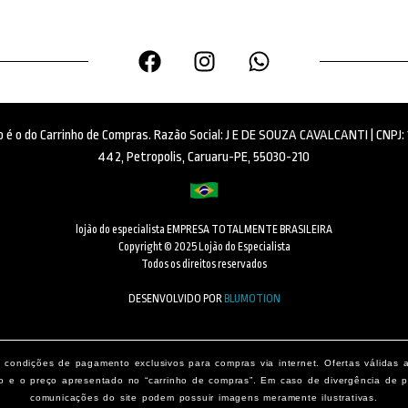
ido é o do Carrinho de Compras. Razão Social: J E DE SOUZA CAVALCANTI | CNPJ
442, Petropolis, Caruaru-PE, 55030-210
lojão do especialista EMPRESA TOTALMENTE BRASILEIRA
Copyright © 2025 Lojão do Especialista
Todos os direitos reservados
DESENVOLVIDO POR
BLUMOTION
condições de pagamento exclusivos para compras via internet. Ofertas válidas 
o e o preço apresentado no “carrinho de compras”. Em caso de divergência de pr
comunicações do site podem possuir imagens meramente ilustrativas.