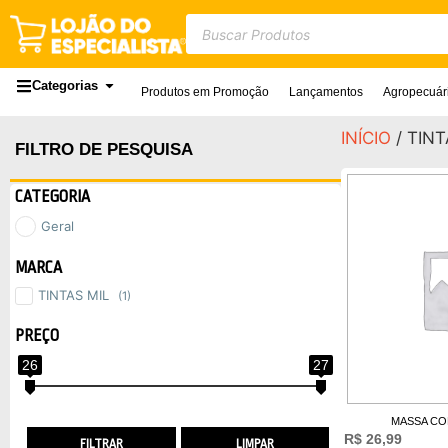
Categorias
Produtos em Promoção
Lançamentos
Agropecuár
INÍCIO
/ TINT
FILTRO DE PESQUISA
CATEGORIA
Geral
MARCA
TINTAS MIL
(1)
PREÇO
26
27
MASSA CO
R$
26,99
FILTRAR
LIMPAR