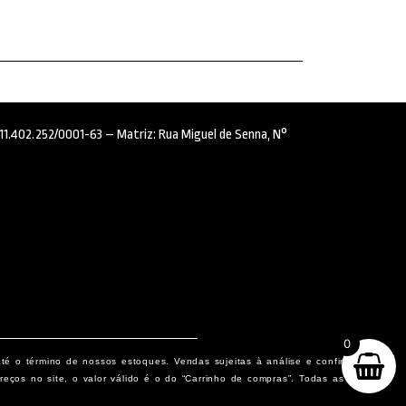
: 11.402.252/0001-63 – Matriz: Rua Miguel de Senna, N°
0
até o término de nossos estoques. Vendas sujeitas à análise e confirmação
eços no site, o valor válido é o do “Carrinho de compras”. Todas as