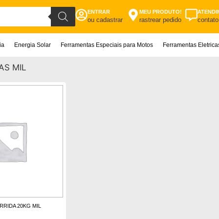
ENTRAR
MEU PRODUTO!
ATENDI
ou cadastrar
rastrear pedido
contato
ia
Energia Solar
Ferramentas Especiais para Motos
Ferramentas Eletric
AS MIL
RRIDA 20KG MIL