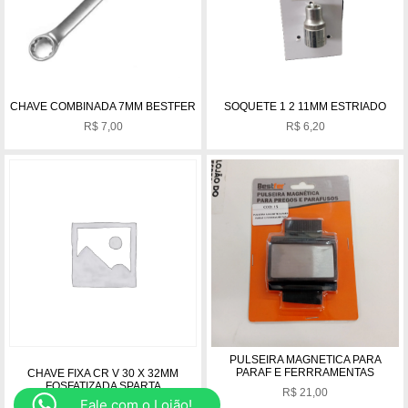
CHAVE COMBINADA 7MM BESTFER
SOQUETE 1 2 11MM ESTRIADO
R$
7,00
R$
6,20
PULSEIRA MAGNETICA PARA
PARAF E FERRRAMENTAS
CHAVE FIXA CR V 30 X 32MM
FOSFATIZADA SPARTA
R$
21,00
Fale com o Lojão!
R$
44,00