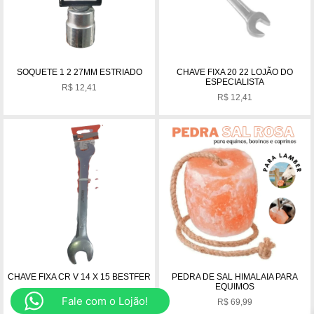
SOQUETE 1 2 27MM ESTRIADO
CHAVE FIXA 20 22 LOJÃO DO
ESPECIALISTA
R$
12,41
R$
12,41
CHAVE FIXA CR V 14 X 15 BESTFER
PEDRA DE SAL HIMALAIA PARA
EQUIMOS
R$
11,00
Fale com o Lojão!
R$
69,99