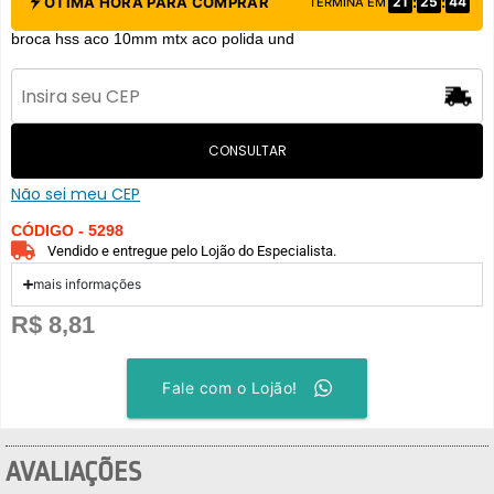
:
:
ÓTIMA HORA PARA COMPRAR
21
25
43
TERMINA EM
broca hss aco 10mm mtx aco polida und
CONSULTAR
Não sei meu CEP
CÓDIGO - 5298
Vendido e entregue pelo Lojão do Especialista.
mais informações
R$
8,81
Fale com o Lojão!
AVALIAÇÕES