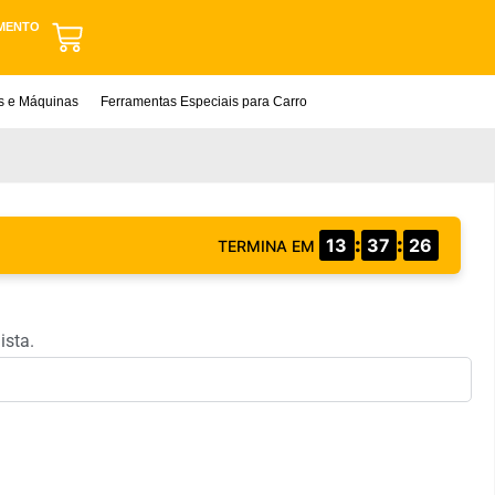
MENTO
as e Máquinas
Ferramentas Especiais para Carro
:
:
13
37
25
TERMINA EM
ista.