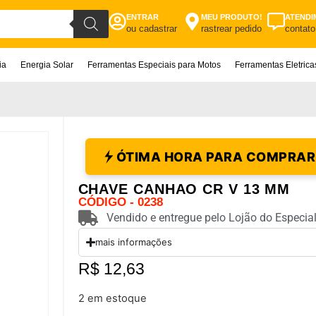
ENTRAR
MEU PRODUTO!
ATENDI
ou cadastrar
rastrear pedido
contato
ia
Energia Solar
Ferramentas Especiais para Motos
Ferramentas Eletric
ÓTIMA HORA PARA COMPRAR
CHAVE CANHAO CR V 13 MM
CÓDIGO - 0238
Vendido e entregue pelo Lojão do Especial
mais informações
R$
12,63
2 em estoque