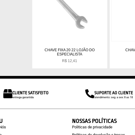
CHAVE FIXA 20 22 LOJÃO DO
CHAVE
ESPECIALISTA
R$
12,41
CLIENTE SATISFEITO
SUPORTE AO CLIENTE
entrega garantida
atendimento: seg. a sex: 8 as 18
U
NOSSAS POLÍTICAS
 Nós
Politicas de privacidade
o
Politicas de devolução e trocas