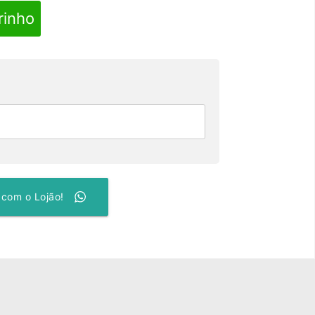
rinho
 com o Lojão!