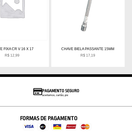
 FIXA CR V 16 X 17
CHAVE BIELA PASSANTE 15MM
R$
12,99
R$
17,19
PAGAMENTO SEGURO
aceitamos, cartão, pix
FORMAS DE PAGAMENTO