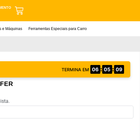
MENTO
as e Máquinas
Ferramentas Especiais para Carro
:
:
06
05
08
TERMINA EM
TFER
ista.