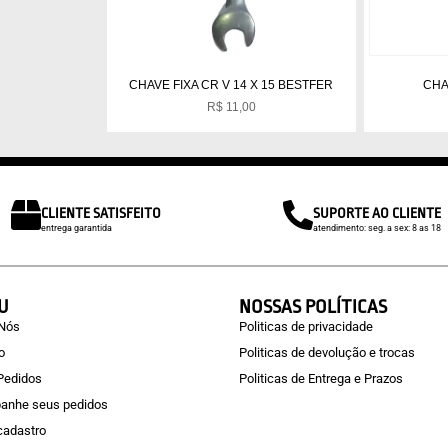
CHAVE FIXA CR V 14 X 15 BESTFER
CHAV
R$
11,00
CLIENTE SATISFEITO
SUPORTE AO CLIENTE
entrega garantida
atendimento: seg. a sex: 8 as 18
U
NOSSAS POLÍTICAS
 Nós
Politicas de privacidade
o
Politicas de devolução e trocas
Pedidos
Politicas de Entrega e Prazos
anhe seus pedidos
 cadastro