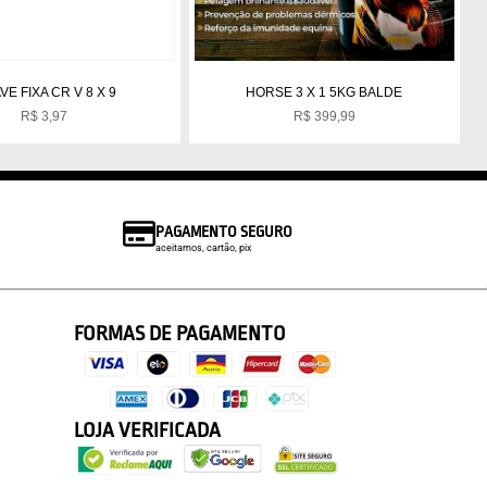
E FIXA CR V 8 X 9
HORSE 3 X 1 5KG BALDE
R$
3,97
R$
399,99
PAGAMENTO SEGURO
aceitamos, cartão, pix
FORMAS DE PAGAMENTO
LOJA VERIFICADA