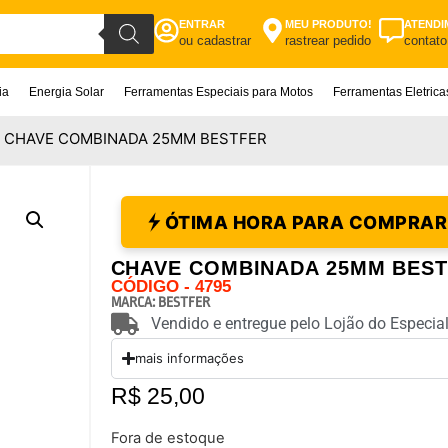
ENTRAR
MEU PRODUTO!
ATENDI
ou cadastrar
rastrear pedido
contato
ia
Energia Solar
Ferramentas Especiais para Motos
Ferramentas Eletric
/ CHAVE COMBINADA 25MM BESTFER
ÓTIMA HORA PARA COMPRAR
CHAVE COMBINADA 25MM BES
CÓDIGO - 4795
MARCA:
BESTFER
Vendido e entregue pelo Lojão do Especial
mais informações
R$
25,00
Fora de estoque