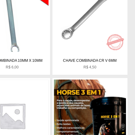
MBINADA 10MM X 10MM
CHAVE COMBINADA CR V 6MM
R$
6,00
R$
4,50