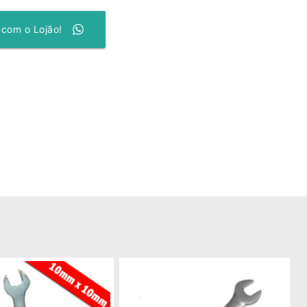
 com o Lojão!