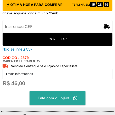
:
:
ÓTIMA HORA PARA COMPRAR
15
28
18
TERMINA EM
chave soquete longa m8 cr-72/m8
CONSULTAR
Não sei meu CEP
CÓDIGO - 2379
MARCA:
CR-FERRAMENTAS
Vendido e entregue pelo Lojão do Especialista.
mais informações
R$
46,00
Fale com o Lojão!