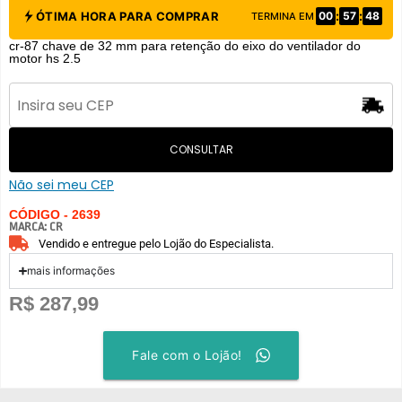
:
:
ÓTIMA HORA PARA COMPRAR
00
57
48
TERMINA EM
cr-87 chave de 32 mm para retenção do eixo do ventilador do
motor hs 2.5
CONSULTAR
Não sei meu CEP
CÓDIGO - 2639
MARCA:
CR
Vendido e entregue pelo Lojão do Especialista.
mais informações
R$
287,99
Fale com o Lojão!