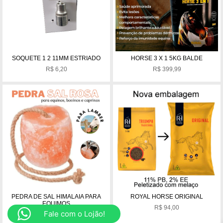
SOQUETE 1 2 11MM ESTRIADO
HORSE 3 X 1 5KG BALDE
R$
6,20
R$
399,99
PEDRA DE SAL HIMALAIA PARA
ROYAL HORSE ORIGINAL
EQUIMOS
R$
94,00
Fale com o Lojão!
R$
69,99