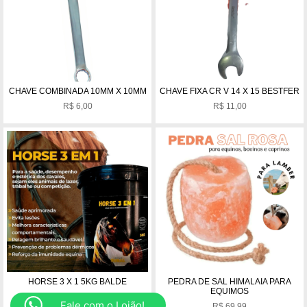
CHAVE COMBINADA 10MM X 10MM
CHAVE FIXA CR V 14 X 15 BESTFER
R$
6,00
R$
11,00
HORSE 3 X 1 5KG BALDE
PEDRA DE SAL HIMALAIA PARA
EQUIMOS
R$
399,99
Fale com o Lojão!
R$
69,99