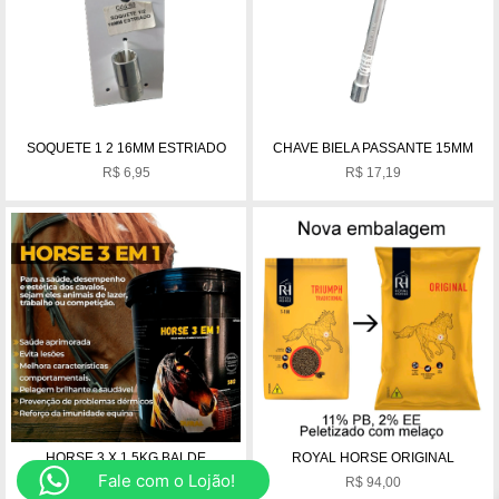
SOQUETE 1 2 16MM ESTRIADO
CHAVE BIELA PASSANTE 15MM
R$
6,95
R$
17,19
HORSE 3 X 1 5KG BALDE
ROYAL HORSE ORIGINAL
Fale com o Lojão!
R$
399,99
R$
94,00