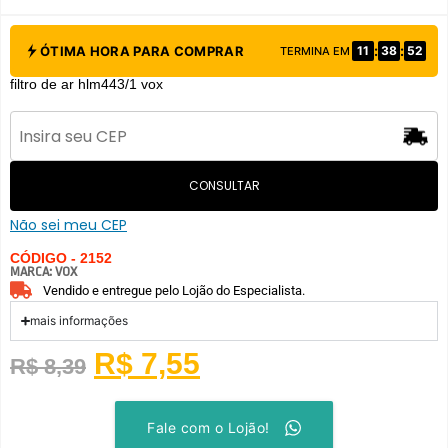
:
:
ÓTIMA HORA PARA COMPRAR
11
38
52
TERMINA EM
filtro de ar hlm443/1 vox
CONSULTAR
Não sei meu CEP
CÓDIGO - 2152
MARCA:
VOX
Vendido e entregue pelo Lojão do Especialista.
mais informações
R$
7,55
R$
8,39
Fale com o Lojão!