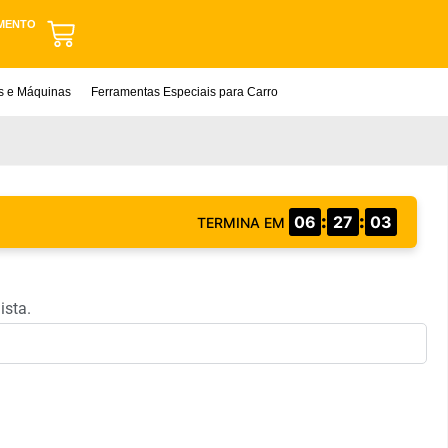
MENTO
as e Máquinas
Ferramentas Especiais para Carro
:
:
06
27
02
TERMINA EM
ista.