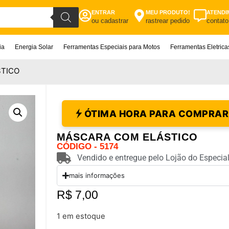
ENTRAR
MEU PRODUTO!
ATENDI
ou cadastrar
rastrear pedido
contato
ia
Energia Solar
Ferramentas Especiais para Motos
Ferramentas Eletric
STICO
ÓTIMA HORA PARA COMPRAR
MÁSCARA COM ELÁSTICO
CÓDIGO - 5174
Vendido e entregue pelo Lojão do Especial
mais informações
R$
7,00
1 em estoque