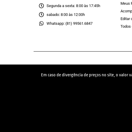
Meus 
Segunda a sexta: 8:00 às 17:45h
Acomp
sabado: 8:00 às 12:00h
Editar
Whatsapp: (81) 99561.6847
Todos 
Em caso de divergência de preços no site, o valor 