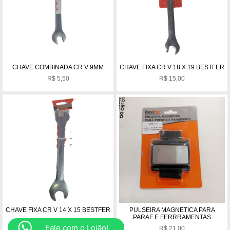
CHAVE COMBINADA CR V 9MM
CHAVE FIXA CR V 18 X 19 BESTFER
R$
5,50
R$
15,00
CHAVE FIXA CR V 14 X 15 BESTFER
PULSEIRA MAGNETICA PARA
PARAF E FERRRAMENTAS
R$
11,00
Fale com o Lojão!
R$
21,00