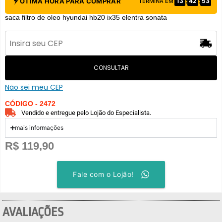
:
:
ÓTIMA HORA PARA COMPRAR
13
42
53
TERMINA EM
saca filtro de oleo hyundai hb20 ix35 elentra sonata
CONSULTAR
Não sei meu CEP
CÓDIGO - 2472
Vendido e entregue pelo Lojão do Especialista.
mais informações
R$
119,90
Fale com o Lojão!
AVALIAÇÕES