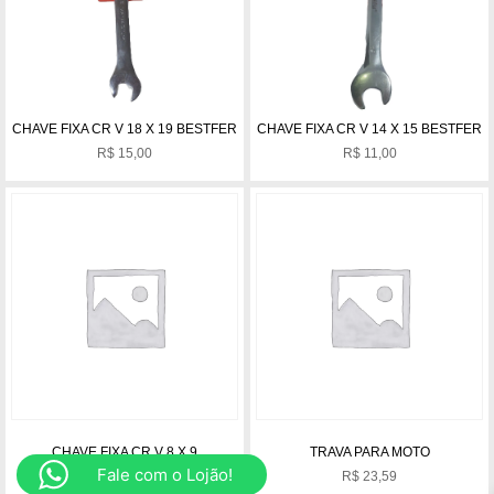
CHAVE FIXA CR V 18 X 19 BESTFER
CHAVE FIXA CR V 14 X 15 BESTFER
R$
15,00
R$
11,00
CHAVE FIXA CR V 8 X 9
TRAVA PARA MOTO
Fale com o Lojão!
R$
3,97
R$
23,59